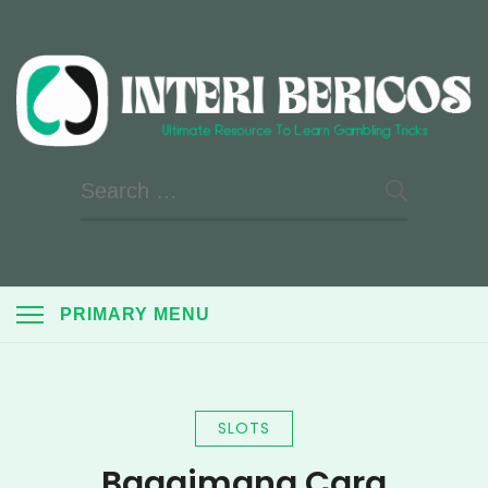
Skip
to
content
Interi Bericos
Ultimate resource to learn gambling tricks
Search
for:
PRIMARY MENU
SLOTS
Bagaimana Cara