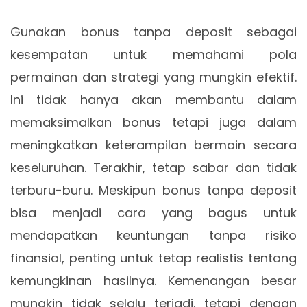
Gunakan bonus tanpa deposit sebagai
kesempatan untuk memahami pola
permainan dan strategi yang mungkin efektif.
Ini tidak hanya akan membantu dalam
memaksimalkan bonus tetapi juga dalam
meningkatkan keterampilan bermain secara
keseluruhan. Terakhir, tetap sabar dan tidak
terburu-buru. Meskipun bonus tanpa deposit
bisa menjadi cara yang bagus untuk
mendapatkan keuntungan tanpa risiko
finansial, penting untuk tetap realistis tentang
kemungkinan hasilnya. Kemenangan besar
mungkin tidak selalu terjadi, tetapi dengan