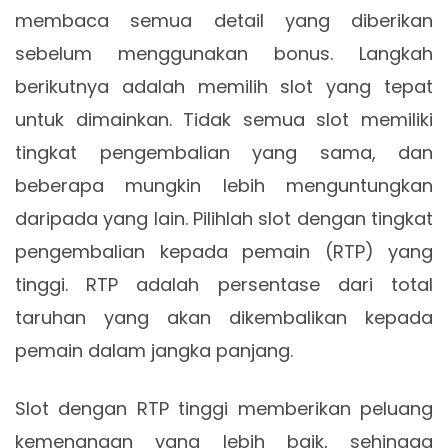
membaca semua detail yang diberikan
sebelum menggunakan bonus. Langkah
berikutnya adalah memilih slot yang tepat
untuk dimainkan. Tidak semua slot memiliki
tingkat pengembalian yang sama, dan
beberapa mungkin lebih menguntungkan
daripada yang lain. Pilihlah slot dengan tingkat
pengembalian kepada pemain (RTP) yang
tinggi. RTP adalah persentase dari total
taruhan yang akan dikembalikan kepada
pemain dalam jangka panjang.
Slot dengan RTP tinggi memberikan peluang
kemenangan yang lebih baik, sehingga