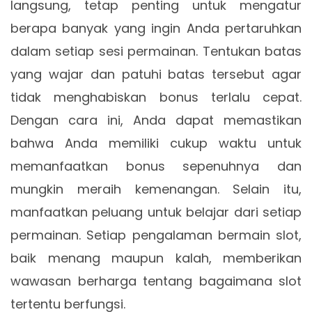
langsung, tetap penting untuk mengatur
berapa banyak yang ingin Anda pertaruhkan
dalam setiap sesi permainan. Tentukan batas
yang wajar dan patuhi batas tersebut agar
tidak menghabiskan bonus terlalu cepat.
Dengan cara ini, Anda dapat memastikan
bahwa Anda memiliki cukup waktu untuk
memanfaatkan bonus sepenuhnya dan
mungkin meraih kemenangan. Selain itu,
manfaatkan peluang untuk belajar dari setiap
permainan. Setiap pengalaman bermain slot,
baik menang maupun kalah, memberikan
wawasan berharga tentang bagaimana slot
tertentu berfungsi.