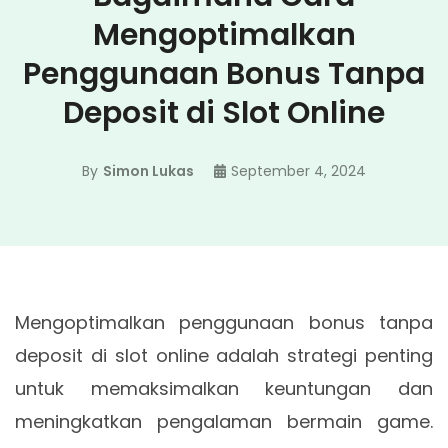
Mengoptimalkan
Penggunaan Bonus Tanpa
Deposit di Slot Online
By
Simon Lukas
September 4, 2024
Mengoptimalkan penggunaan bonus tanpa
deposit di slot online adalah strategi penting
untuk memaksimalkan keuntungan dan
meningkatkan pengalaman bermain game.