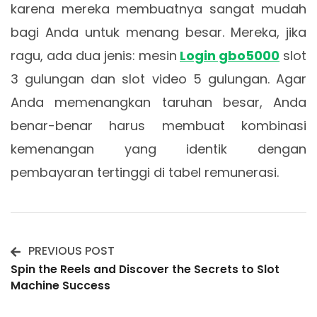
karena mereka membuatnya sangat mudah
bagi Anda untuk menang besar. Mereka, jika
ragu, ada dua jenis: mesin
Login gbo5000
slot
3 gulungan dan slot video 5 gulungan. Agar
Anda memenangkan taruhan besar, Anda
benar-benar harus membuat kombinasi
kemenangan yang identik dengan
pembayaran tertinggi di tabel remunerasi.
PREVIOUS POST
Post
Spin the Reels and Discover the Secrets to Slot
Machine Success
Navigation